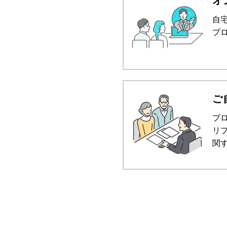
オ
自
プ
ご
プ
リ
関